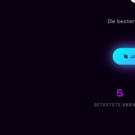
Die beste
🚀 
5
GETESTETE ANBI