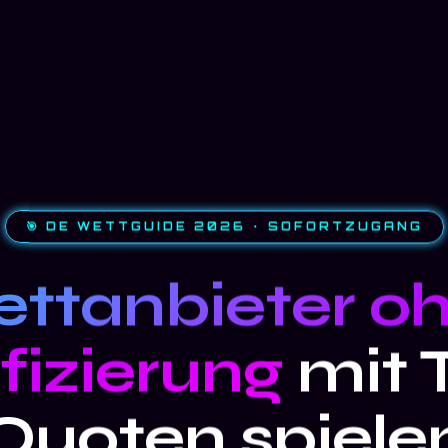
🎯 DE WETTGUIDE 2026 · SOFORTZUGANG
ttanbieter o
ifizierung
mit 
Quoten spiele