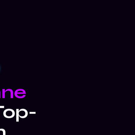
hne
Top-
n