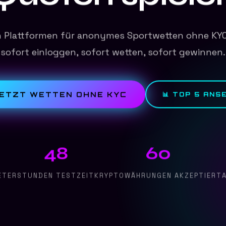
n Plattformen für anonymes Sportwetten ohne KYC
sofort einloggen, sofort wetten, sofort gewinnen.
JETZT WETTEN OHNE KYC
📊 TOP 5 ANS
48
60
ETER
STUNDEN TESTZEIT
KRYPTOWÄHRUNGEN AKZEPTIERT